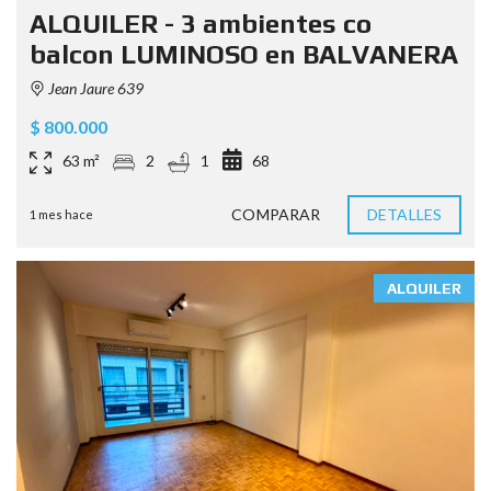
ALQUILER - 3 ambientes co
balcon LUMINOSO en BALVANERA
Jean Jaure 639
$ 800.000
63 m²
2
1
68
COMPARAR
DETALLES
1 mes hace
ALQUILER