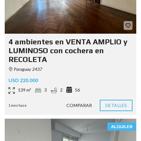
4 ambientes en VENTA AMPLIO y
LUMINOSO con cochera en
RECOLETA
Paraguay 2437
USD 220.000
139 m²
3
2
56
COMPARAR
DETALLES
1 mes hace
ALQUILER