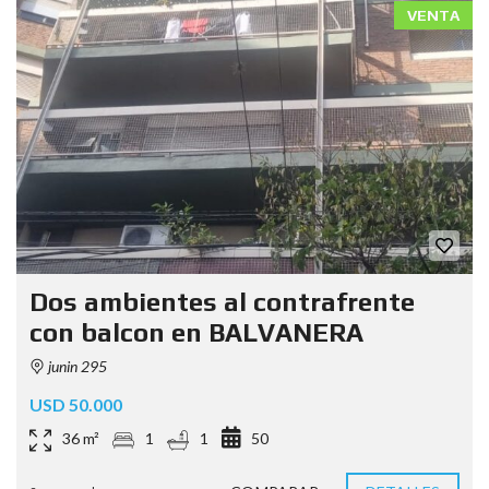
VENTA
Dos ambientes al contrafrente
con balcon en BALVANERA
junin 295
USD 50.000
36 m²
1
1
50