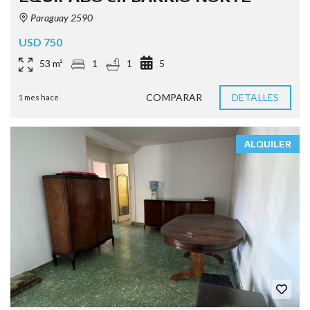
Paraguay 2590
USD 750
53 m²
1
1
5
COMPARAR
DETALLES
1 mes hace
ALQUILER