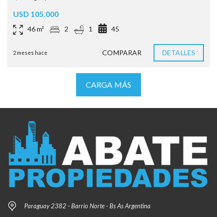
USD 105.000
46 m²
2
1
45
COMPARAR
DETALLES
2 meses hace
CARGA MÁS
Paraguay 2382 - Barrio Norte - Bs As Argentina