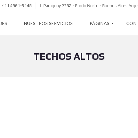
 / 11 4961-5148
Paraguay 2382 - Barrio Norte - Buenos Aires Arge
DES
NUESTROS SERVICIOS
PÁGINAS
CON
TECHOS ALTOS
Q
U
I
E
N
E
S
S
O
M
O
S
S
O
B