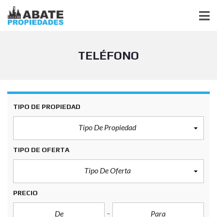
TELÉFONO
TIPO DE PROPIEDAD
Tipo De Propiedad
TIPO DE OFERTA
Tipo De Oferta
PRECIO