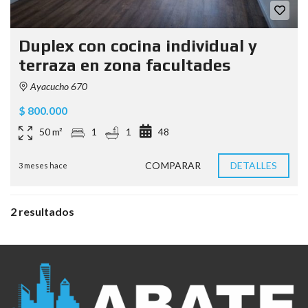
Duplex con cocina individual y
terraza en zona facultades
Ayacucho 670
$ 800.000
50 m²
1
1
48
COMPARAR
DETALLES
3 meses hace
2 resultados