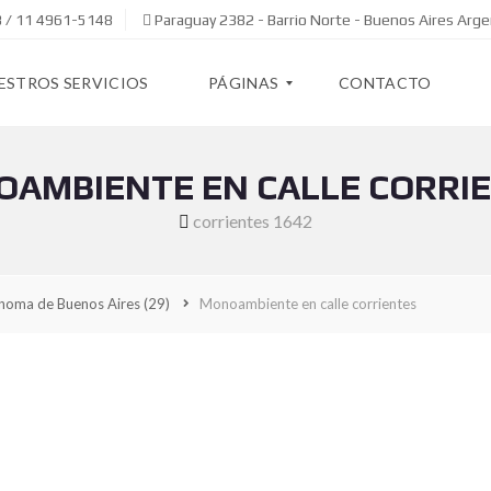
 / 11 4961-5148
Paraguay 2382 - Barrio Norte - Buenos Aires Arge
ESTROS SERVICIOS
PÁGINAS
CONTACTO
AMBIENTE EN CALLE CORRI
Q
U
corrientes 1642
I
E
N
E
noma de Buenos Aires
(29)
Monoambiente en calle corrientes
S
S
O
M
O
S
S
O
B