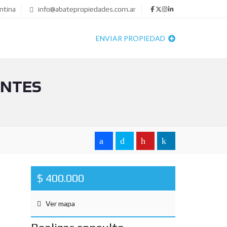
ntina
info@abatepropiedades.com.ar
ENVIAR PROPIEDAD
ENTES
$ 400.000
Ver mapa