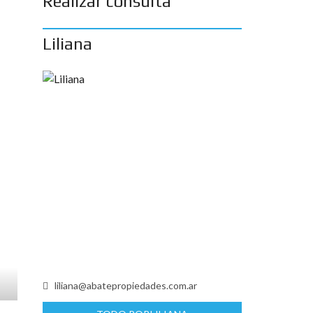
Realizar consulta
Liliana
liliana@abatepropiedades.com.ar