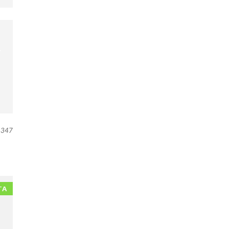
347
TA