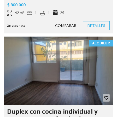
$ 800.000
42 m²
1
1
25
COMPARAR
DETALLES
2 meses hace
ALQUILER
Duplex con cocina individual y