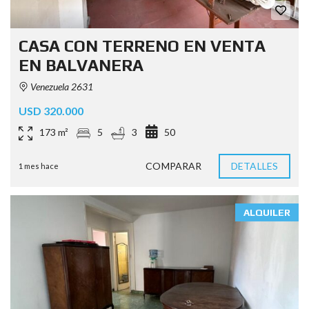
CASA CON TERRENO EN VENTA
EN BALVANERA
Venezuela 2631
USD 320.000
173 m²
5
3
50
COMPARAR
DETALLES
1 mes hace
ALQUILER