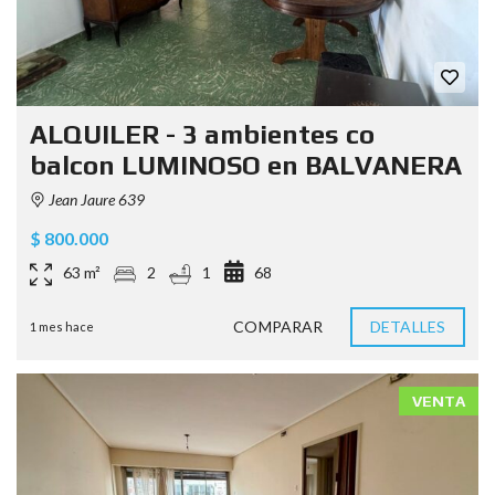
ALQUILER - 3 ambientes co
balcon LUMINOSO en BALVANERA
Jean Jaure 639
$ 800.000
63 m²
2
1
68
COMPARAR
DETALLES
1 mes hace
VENTA