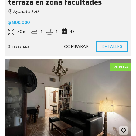
terraza en zona facultades
Ayacucho 670
$ 800.000
50 m²
1
1
48
COMPARAR
DETALLES
3 meses hace
VENTA