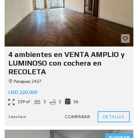
4 ambientes en VENTA AMPLIO y
LUMINOSO con cochera en
RECOLETA
Paraguay 2437
USD 220.000
139 m²
3
2
56
COMPARAR
DETALLES
1 mes hace
ALQUILER