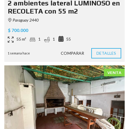
2 ambientes lateral LUMINOSO en
RECOLETA con 55 m2
Paraguay 2440
$ 700.000
55 m²
1
1
55
COMPARAR
DETALLES
1 semana hace
VENTA