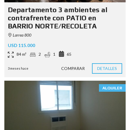
Departamento 3 ambientes al
contrafrente con PATIO en
BARRIO NORTE/RECOLETA
Larrea 800
USD 115.000
84 m²
2
1
65
COMPARAR
DETALLES
3 meses hace
ALQUILER