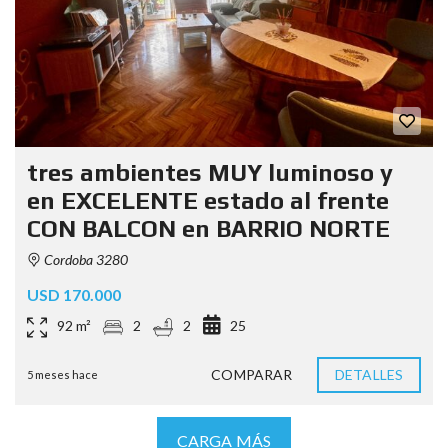
tres ambientes MUY luminoso y
en EXCELENTE estado al frente
CON BALCON en BARRIO NORTE
Cordoba 3280
USD 170.000
92 m²
2
2
25
COMPARAR
DETALLES
5 meses hace
CARGA MÁS