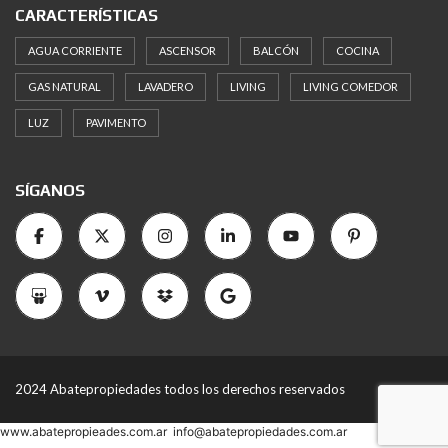
CARACTERÍSTICAS
AGUA CORRIENTE
ASCENSOR
BALCÓN
COCINA
GAS NATURAL
LAVADERO
LIVING
LIVING COMEDOR
LUZ
PAVIMENTO
SÍGANOS
2024 Abatepropiedades todos los derechos reservados
www.abatepropieades.com.ar
info@abatepropiedades.com.ar